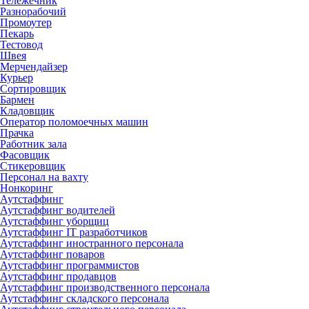
Тележечник
Разнорабочий
Промоутер
Пекарь
Тестовод
Швея
Мерчендайзер
Курьер
Сортировщик
Бармен
Кладовщик
Оператор поломоечных машин
Прачка
Работник зала
Фасовщик
Стикеровщик
Персонал на вахту
Нонкоринг
Аутстаффинг
Аутстаффинг водителей
Аутстаффинг уборщиц
Аутстаффинг IT разработчиков
Аутстаффинг иностранного персонала
Аутстаффинг поваров
Аутстаффинг программистов
Аутстаффинг продавцов
Аутстаффинг производственного персонала
Аутстаффинг складского персонала