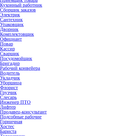
Приемщик товара
Кухонный работник
Сборщик заказов
Электрик
Сантехник
Упаковщик
Дворник
Комплектовщик
Официант
Повар
Кассир
Сварщик
Посудомойщик
Бригадир
Рабочий конвейера
Водитель
Укладчик
Уборщица
Флорист
Грузчик
Слесарь
Инженер ПТО
Лифтер
Продавец-консультант
Подсобные рабочие
Горничная
Хостес
Бариста