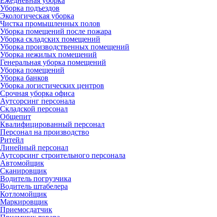
Ежедневная уборка
Уборка подъездов
Экологическая уборка
Чистка промышленных полов
Уборка помещений после пожара
Уборка складских помещений
Уборка производственных помещений
Уборка нежилых помещений
Генеральная уборка помещений
Уборка помещений
Уборка банков
Уборка логистических центров
Срочная уборка офиса
Аутсорсинг персонала
Складской персонал
Общепит
Квалифицированный персонал
Персонал на производство
Ритейл
Линейный персонал
Аутсорсинг строительного персонала
Автомойщик
Сканировщик
Водитель погрузчика
Водитель штабелера
Котломойщик
Маркировщик
Приемосдатчик