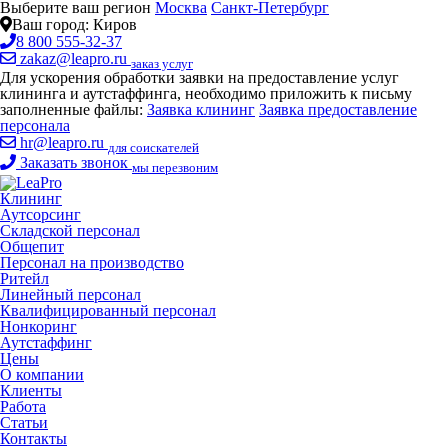
Выберите ваш регион
Москва
Санкт-Петербург
Ваш город:
Киров
8 800 555-32-37
zakaz@leapro.ru
заказ услуг
Для ускорения обработки заявки на предоставление услуг
клининга и аутстаффинга, необходимо приложить к письму
заполненные файлы:
Заявка клининг
Заявка предоставление
персонала
hr@leapro.ru
для соискателей
Заказать звонок
мы перезвоним
Клининг
Аутсорсинг
Складской персонал
Общепит
Персонал на производство
Ритейл
Линейный персонал
Квалифицированный персонал
Нонкоринг
Аутстаффинг
Цены
О компании
Клиенты
Работа
Статьи
Контакты