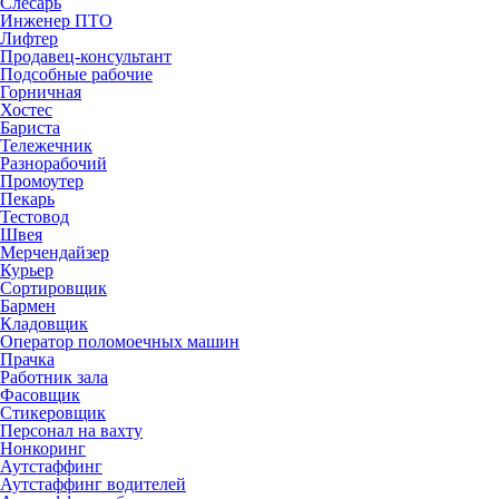
Слесарь
Инженер ПТО
Лифтер
Продавец-консультант
Подсобные рабочие
Горничная
Хостес
Бариста
Тележечник
Разнорабочий
Промоутер
Пекарь
Тестовод
Швея
Мерчендайзер
Курьер
Сортировщик
Бармен
Кладовщик
Оператор поломоечных машин
Прачка
Работник зала
Фасовщик
Стикеровщик
Персонал на вахту
Нонкоринг
Аутстаффинг
Аутстаффинг водителей