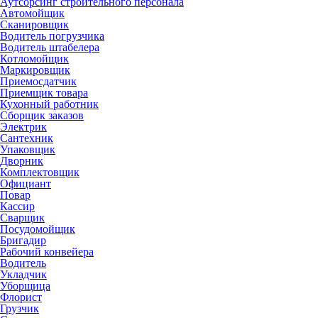
Аутсорсинг строительного персонала
Автомойщик
Сканировщик
Водитель погрузчика
Водитель штабелера
Котломойщик
Маркировщик
Приемосдатчик
Приемщик товара
Кухонный работник
Сборщик заказов
Электрик
Сантехник
Упаковщик
Дворник
Комплектовщик
Официант
Повар
Кассир
Сварщик
Посудомойщик
Бригадир
Рабочий конвейера
Водитель
Укладчик
Уборщица
Флорист
Грузчик