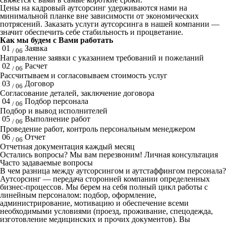
Цены на кадровый аутсорсинг удерживаются нами на
минимальной планке вне зависимости от экономических
потрясений. Заказать услуги аутсорсинга в нашей компании —
значит обеспечить себе стабильность и процветание.
Как мы будем с Вами работать
01
Заявка
/ 06
Направление заявки с указанием требований и пожеланий
02
Расчет
/ 06
Рассчитываем и согласовываем стоимость услуг
03
Договор
/ 06
Согласование деталей, заключение договора
04
Подбор персонала
/ 06
Подбор и вывод исполнителей
05
Выполнение работ
/ 06
Проведение работ, контроль персональным менеджером
06
Отчет
/ 06
Отчетная документация каждый месяц
Остались вопросы? Мы вам перезвоним!
Личная консультация
Часто задаваемые вопросы
В чем разница между аутсорсингом и аутстаффингом персонала?
Аутсорсинг — передача сторонней компании определенных
бизнес-процессов. Мы берем на себя полный цикл работы с
линейным персоналом: подбор, оформление,
администрирование, мотивацию и обеспечение всеми
необходимыми условиями (проезд, проживание, спецодежда,
изготовление медицинских и прочих документов). Вы