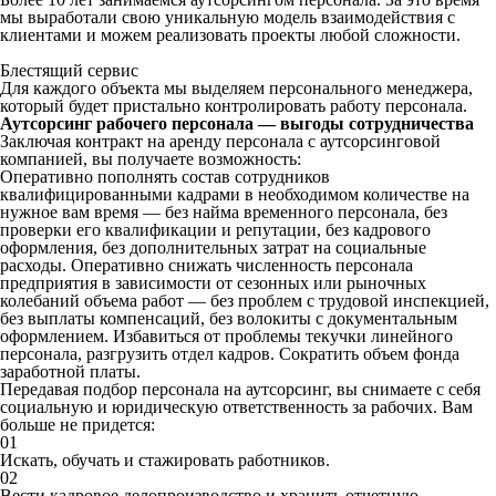
мы выработали свою уникальную модель взаимодействия с
клиентами и можем реализовать проекты любой сложности.
Блестящий сервис
Для каждого объекта мы выделяем персонального менеджера,
который будет пристально контролировать работу персонала.
Аутсорсинг рабочего персонала — выгоды сотрудничества
Заключая контракт на аренду персонала с аутсорсинговой
компанией, вы получаете возможность:
Оперативно пополнять состав сотрудников
квалифицированными кадрами в необходимом количестве на
нужное вам время — без найма временного персонала, без
проверки его квалификации и репутации, без кадрового
оформления, без дополнительных затрат на социальные
расходы. Оперативно снижать численность персонала
предприятия в зависимости от сезонных или рыночных
колебаний объема работ — без проблем с трудовой инспекцией,
без выплаты компенсаций, без волокиты с документальным
оформлением. Избавиться от проблемы текучки линейного
персонала, разгрузить отдел кадров. Сократить объем фонда
заработной платы.
Передавая подбор персонала на аутсорсинг, вы снимаете с себя
социальную и юридическую ответственность за рабочих. Вам
больше не придется:
01
Искать, обучать и стажировать работников.
02
Вести кадровое делопроизводство и хранить отчетную