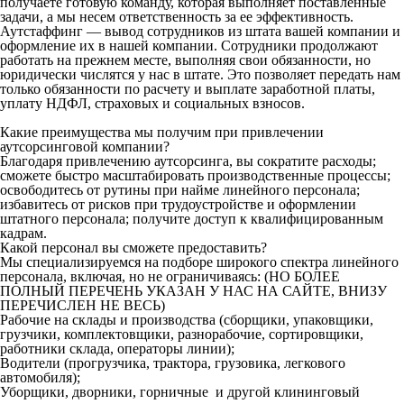
получаете готовую команду, которая выполняет поставленные
задачи, а мы несем ответственность за ее эффективность.
Аутстаффинг — вывод сотрудников из штата вашей компании и
оформление их в нашей компании. Сотрудники продолжают
работать на прежнем месте, выполняя свои обязанности, но
юридически числятся у нас в штате. Это позволяет передать нам
только обязанности по расчету и выплате заработной платы,
уплату НДФЛ, страховых и социальных взносов.
Какие преимущества мы получим при привлечении
аутсорсинговой компании?
Благодаря привлечению аутсорсинга, вы сократите расходы;
сможете быстро масштабировать производственные процессы;
освободитесь от рутины при найме линейного персонала;
избавитесь от рисков при трудоустройстве и оформлении
штатного персонала; получите доступ к квалифицированным
кадрам.
Какой персонал вы сможете предоставить?
Мы специализируемся на подборе широкого спектра линейного
персонала, включая, но не ограничиваясь: (НО БОЛЕЕ
ПОЛНЫЙ ПЕРЕЧЕНЬ УКАЗАН У НАС НА САЙТЕ, ВНИЗУ
ПЕРЕЧИСЛЕН НЕ ВЕСЬ)
Рабочие на склады и производства (сборщики, упаковщики,
грузчики, комплектовщики, разнорабочие, сортировщики,
работники склада, операторы линии);
Водители (прогрузчика, трактора, грузовика, легкового
автомобиля);
Уборщики, дворники, горничные и другой клининговый