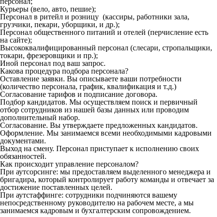
персонал;
Курьеры (вело, авто, пешие);
Персонал в ритейл и розницу (кассиры, работники зала,
грузчики, пекари, уборщики, и др.);
Персонал общественного питаний и отелей (перчисление есть
на сайте);
Высококвалифицированный персонал (слесари, стропальщики,
токари, фрезеровщики и пр.);
Иной персонал под ваш запрос.
Какова процедура подбора персонала?
Оставление заявки. Вы описываете ваши потребности
(количество персонала, график, квалификация и т.д.)
Согласование тарифов и подписание договора.
Подбор кандидатов. Мы осуществляем поиск и первичный
отбор сотрудников из нашей базы данных или проводим
дополнительный набор.
Согласование. Вы утверждаете предложенных кандидатов.
Оформление. Мы занимаемся всеми необходимыми кадровыми
документами.
Выход на смену. Персонал приступает к исполнению своих
обязанностей.
Как происходит управление персоналом?
При аутсорсинге: мы предоставляем выделенного менеджера и
бригадира, который контролирует работу команды и отвечает за
достижение поставленных целей.
При аутстаффинге: сотрудники подчиняются вашему
непосредственному руководителю на рабочем месте, а мы
занимаемся кадровым и бухгалтерским сопровождением.