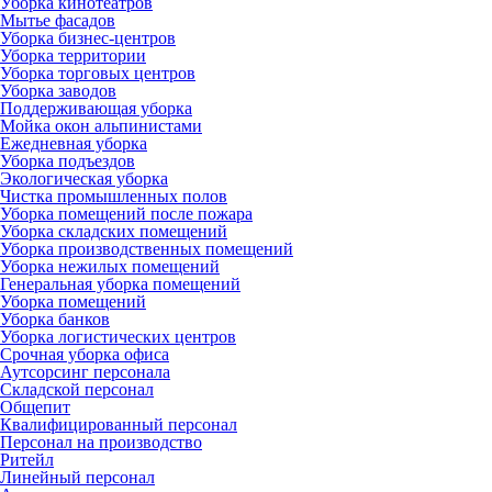
Уборка кинотеатров
Мытье фасадов
Уборка бизнес-центров
Уборка территории
Уборка торговых центров
Уборка заводов
Поддерживающая уборка
Мойка окон альпинистами
Ежедневная уборка
Уборка подъездов
Экологическая уборка
Чистка промышленных полов
Уборка помещений после пожара
Уборка складских помещений
Уборка производственных помещений
Уборка нежилых помещений
Генеральная уборка помещений
Уборка помещений
Уборка банков
Уборка логистических центров
Срочная уборка офиса
Аутсорсинг персонала
Складской персонал
Общепит
Квалифицированный персонал
Персонал на производство
Ритейл
Линейный персонал