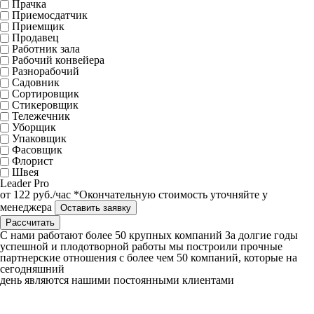
Прачка
Приемосдатчик
Приемщик
Продавец
Работник зала
Рабочий конвейера
Разнорабочий
Садовник
Сортировщик
Стикеровщик
Тележечник
Уборщик
Упаковщик
Фасовщик
Флорист
Швея
Leader
Pro
от
122
руб./час
*Окончательную стоимость уточняйте у
менеджера
Оставить заявку
Рассчитать
C нами работают
более 50
крупных компаний
За долгие годы
успешной и плодотворной работы мы построили прочные
партнерские отношения с более чем 50 компаний, которые на
сегодняшний
день являются нашими постоянными клиентами