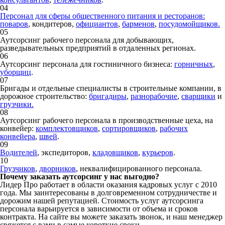
04
Персонал для сферы общественного питания и ресторанов:
поваров
, кондитеров,
официантов
,
барменов
,
посудомойщиков.
05
Аутсорсинг рабочего персонала для добывающих,
разведывательных предприятий в отдаленных регионах.
06
Аутсорсинг персонала для гостиничного бизнеса:
горничных
,
уборщиц
.
07
Бригады и отдельные специалисты в строительные компании, в
дорожное строительство:
бригадиры
,
разнорабочие
,
сварщики
и
грузчики.
08
Аутсорсинг рабочего персонала в производственные цеха, на
конвейер:
комплектовщиков
,
сортировщиков
,
рабочих
конвейера
,
швей
.
09
Водителей
, экспедиторов,
кладовщиков
,
курьеров
.
10
Грузчиков
,
дворников
, неквалифицированного персонала.
Почему заказать аутсорсинг у нас выгодно?
Лидер Про работает в области оказания кадровых услуг с 2010
года. Мы заинтересованы в долговременном сотрудничестве и
дорожим нашей репутацией. Стоимость услуг аутсорсинга
персонала варьируется в зависимости от объема и сроков
контракта. На сайте вы можете заказать звонок, и наш менеджер
свяжется с вами в самые короткие сроки.