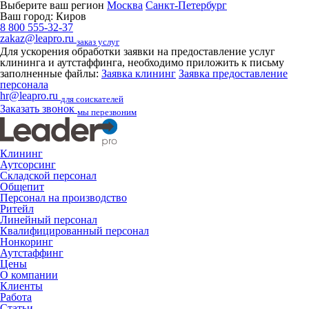
Выберите ваш регион
Москва
Санкт-Петербург
Ваш город:
Киров
8 800 555-32-37
zakaz@leapro.ru
заказ услуг
Для ускорения обработки заявки на предоставление услуг
клининга и аутстаффинга, необходимо приложить к письму
заполненные файлы:
Заявка клининг
Заявка предоставление
персонала
hr@leapro.ru
для соискателей
Заказать звонок
мы перезвоним
Клининг
Аутсорсинг
Складской персонал
Общепит
Персонал на производство
Ритейл
Линейный персонал
Квалифицированный персонал
Нонкоринг
Аутстаффинг
Цены
О компании
Клиенты
Работа
Статьи