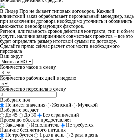
экономии денежных средств.
В Лидер Про не бывает типовых договоров. Каждый
клиентский заказ обрабатывает персональный менеджер, ведь
при заключении договора необходимо уточнить и обозначить
множество ценообразующих факторов.
Регион, длительность сроков действия контракта, тип и объем
услуги, наличие завершенных совместных проектов – все это
будет определять размер итоговой суммы по договору.
Сделайте прямо сейчас
расчет стоимости
необходимого
персонала
Ваш округ
Количество часов в смену
Количество рабочих дней в неделю
Количество персонала в смену
Выберите пол
Не имеет значения
Женский
Мужской
Выберите возраст
До 45
До 30
Без ограничений
Проезд до объекта предоставляет
Заказчик
Исполнитель
Не требуется
Наличие бесплатного питания
Не требуется
1 раз в день
3 раза в день
Спецодежду предоставляет