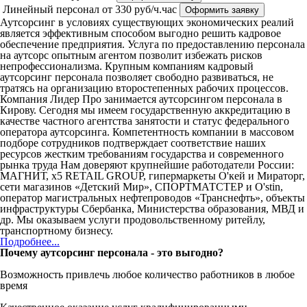
Линейный персонал
от 330 руб/ч.час
Оформить заявку
Аутсорсинг в условиях существующих экономических реалий
является эффективным способом выгодно решить кадровое
обеспечение предприятия. Услуга по предоставлению персонала
на аутсорс опытным агентом позволит избежать рисков
непрофессионализма. Крупным компаниям кадровый
аутсорсинг персонала позволяет свободно развиваться, не
тратясь на организацию второстепенных рабочих процессов.
Компания Лидер Про занимается аутсорсингом персонала в
Кирову. Сегодня мы имеем государственную аккредитацию в
качестве частного агентства занятости и статус федерального
оператора аутсорсинга. Компетентность компании в массовом
подборе сотрудников подтверждает соответствие наших
ресурсов жестким требованиям государства и современного
рынка труда Нам доверяют крупнейшие работодатели России:
МАГНИТ, x5 RETAIL GROUP, гипермаркеты О'кей и Мираторг,
сети магазинов «Детский Мир», СПОРТМАТСТЕР и O'stin,
оператор магистральных нефтепроводов «Транснефть», объекты
инфраструктуры Сбербанка, Министерства образования, МВД и
др. Мы оказываем услуги продовольственному ритейлу,
транспортному бизнесу.
Подробнее...
Почему аутсорсинг персонала - это выгодно?
Возможность привлечь любое количество работников в любое
время