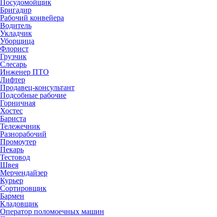
Посудомойщик
Бригадир
Рабочий конвейера
Водитель
Укладчик
Уборщица
Флорист
Грузчик
Слесарь
Инженер ПТО
Лифтер
Продавец-консультант
Подсобные рабочие
Горничная
Хостес
Бариста
Тележечник
Разнорабочий
Промоутер
Пекарь
Тестовод
Швея
Мерчендайзер
Курьер
Сортировщик
Бармен
Кладовщик
Оператор поломоечных машин