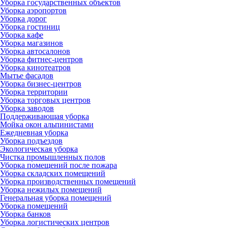
Уборка государственных объектов
Уборка аэропортов
Уборка дорог
Уборка гостиниц
Уборка кафе
Уборка магазинов
Уборка автосалонов
Уборка фитнес-центров
Уборка кинотеатров
Мытье фасадов
Уборка бизнес-центров
Уборка территории
Уборка торговых центров
Уборка заводов
Поддерживающая уборка
Мойка окон альпинистами
Ежедневная уборка
Уборка подъездов
Экологическая уборка
Чистка промышленных полов
Уборка помещений после пожара
Уборка складских помещений
Уборка производственных помещений
Уборка нежилых помещений
Генеральная уборка помещений
Уборка помещений
Уборка банков
Уборка логистических центров