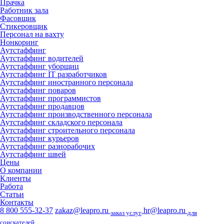
Прачка
Работник зала
Фасовщик
Стикеровщик
Персонал на вахту
Нонкоринг
Аутстаффинг
Аутстаффинг водителей
Аутстаффинг уборщиц
Аутстаффинг IT разработчиков
Аутстаффинг иностранного персонала
Аутстаффинг поваров
Аутстаффинг программистов
Аутстаффинг продавцов
Аутстаффинг производственного персонала
Аутстаффинг складского персонала
Аутстаффинг строительного персонала
Аутстаффинг курьеров
Аутстаффинг разнорабочих
Аутстаффинг швей
Цены
О компании
Клиенты
Работа
Статьи
Контакты
8 800 555-32-37
zakaz@leapro.ru
hr@leapro.ru
заказ услуг
для
соискателей