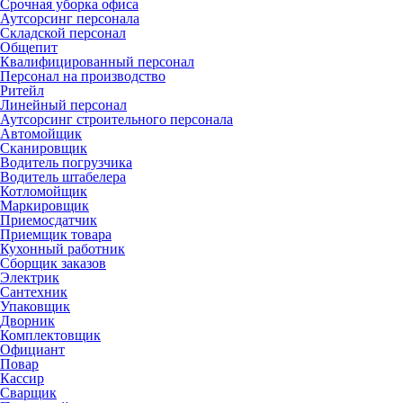
Срочная уборка офиса
Аутсорсинг персонала
Складской персонал
Общепит
Квалифицированный персонал
Персонал на производство
Ритейл
Линейный персонал
Аутсорсинг строительного персонала
Автомойщик
Сканировщик
Водитель погрузчика
Водитель штабелера
Котломойщик
Маркировщик
Приемосдатчик
Приемщик товара
Кухонный работник
Сборщик заказов
Электрик
Сантехник
Упаковщик
Дворник
Комплектовщик
Официант
Повар
Кассир
Сварщик