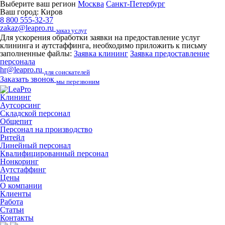
Выберите ваш регион
Москва
Санкт-Петербург
Ваш город:
Киров
8 800 555-32-37
zakaz@leapro.ru
заказ услуг
Для ускорения обработки заявки на предоставление услуг
клининга и аутстаффинга, необходимо приложить к письму
заполненные файлы:
Заявка клининг
Заявка предоставление
персонала
hr@leapro.ru
для соискателей
Заказать звонок
мы перезвоним
Клининг
Аутсорсинг
Складской персонал
Общепит
Персонал на производство
Ритейл
Линейный персонал
Квалифицированный персонал
Нонкоринг
Аутстаффинг
Цены
О компании
Клиенты
Работа
Статьи
Контакты