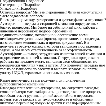
Посудомойщик
Подробнее
Стикеровщик
Подробнее
Упаковщик
Подробнее
Остались вопросы? Мы вам перезвоним!
Личная консультация
Часто задаваемые вопросы
В чем разница между аутсорсингом и аутстаффингом персонала?
Аутсорсинг — передача сторонней компании определенных
бизнес-процессов. Мы берем на себя полный цикл работы с
линейным персоналом: подбор, оформление,
администрирование, мотивацию и обеспечение всеми
необходимыми условиями (проезд, проживание, спецодежда,
изготовление медицинских и прочих документов). Вы
получаете готовую команду, которая выполняет поставленные
задачи, а мы несем ответственность за ее эффективность.
Аутстаффинг — вывод сотрудников из штата вашей компании и
оформление их в нашей компании. Сотрудники продолжают
работать на прежнем месте, выполняя свои обязанности, но
юридически числятся у нас в штате. Это позволяет передать нам
только обязанности по расчету и выплате заработной платы,
уплату НДФЛ, страховых и социальных взносов.
Какие преимущества мы получим при привлечении
аутсорсинговой компании?
Благодаря привлечению аутсорсинга, вы сократите расходы;
сможете быстро масштабировать производственные процессы;
освободитесь от рутины при найме линейного персонала;
избавитесь от рисков при трудоустройстве и оформлении
штатного персонала; получите доступ к квалифицированным