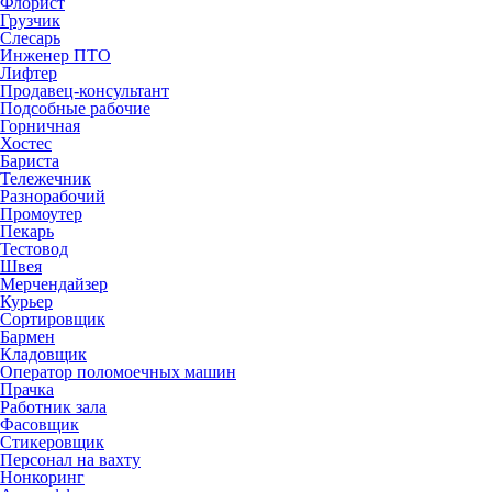
Флорист
Грузчик
Слесарь
Инженер ПТО
Лифтер
Продавец-консультант
Подсобные рабочие
Горничная
Хостес
Бариста
Тележечник
Разнорабочий
Промоутер
Пекарь
Тестовод
Швея
Мерчендайзер
Курьер
Сортировщик
Бармен
Кладовщик
Оператор поломоечных машин
Прачка
Работник зала
Фасовщик
Стикеровщик
Персонал на вахту
Нонкоринг