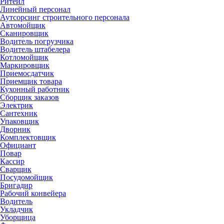
Ритейл
Линейный персонал
Аутсорсинг строительного персонала
Автомойщик
Сканировщик
Водитель погрузчика
Водитель штабелера
Котломойщик
Маркировщик
Приемосдатчик
Приемщик товара
Кухонный работник
Сборщик заказов
Электрик
Сантехник
Упаковщик
Дворник
Комплектовщик
Официант
Повар
Кассир
Сварщик
Посудомойщик
Бригадир
Рабочий конвейера
Водитель
Укладчик
Уборщица