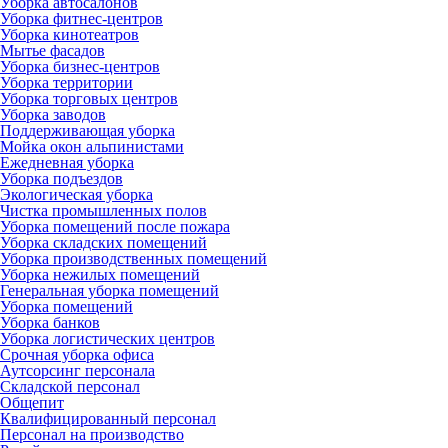
Уборка автосалонов
Уборка фитнес-центров
Уборка кинотеатров
Мытье фасадов
Уборка бизнес-центров
Уборка территории
Уборка торговых центров
Уборка заводов
Поддерживающая уборка
Мойка окон альпинистами
Ежедневная уборка
Уборка подъездов
Экологическая уборка
Чистка промышленных полов
Уборка помещений после пожара
Уборка складских помещений
Уборка производственных помещений
Уборка нежилых помещений
Генеральная уборка помещений
Уборка помещений
Уборка банков
Уборка логистических центров
Срочная уборка офиса
Аутсорсинг персонала
Складской персонал
Общепит
Квалифицированный персонал
Персонал на производство