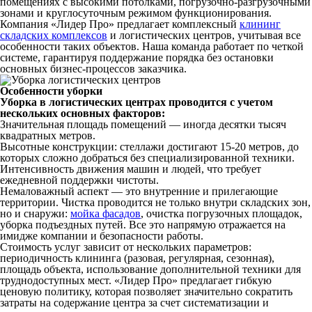
помещениях с высокими потолками, погрузочно-разгрузочными
зонами и круглосуточным режимом функционирования.
Компания «Лидер Про» предлагает комплексный
клининг
складских комплексов
и логистических центров, учитывая все
особенности таких объектов. Наша команда работает по четкой
системе, гарантируя поддержание порядка без остановки
основных бизнес-процессов заказчика.
Особенности уборки
Уборка в логистических центрах проводится с учетом
нескольких основных факторов:
Значительная площадь помещений — иногда десятки тысяч
квадратных метров.
Высотные конструкции: стеллажи достигают 15-20 метров, до
которых сложно добраться без специализированной техники.
Интенсивность движения машин и людей, что требует
ежедневной поддержки чистоты.
Немаловажный аспект — это внутренние и прилегающие
территории. Чистка проводится не только внутри складских зон,
но и снаружи:
мойка фасадов
, очистка погрузочных площадок,
уборка подъездных путей. Все это напрямую отражается на
имидже компании и безопасности работы.
Стоимость услуг зависит от нескольких параметров:
периодичность клининга (разовая, регулярная, сезонная),
площадь объекта, использование дополнительной техники для
труднодоступных мест. «Лидер Про» предлагает гибкую
ценовую политику, которая позволяет значительно сократить
затраты на содержание центра за счет систематизации и