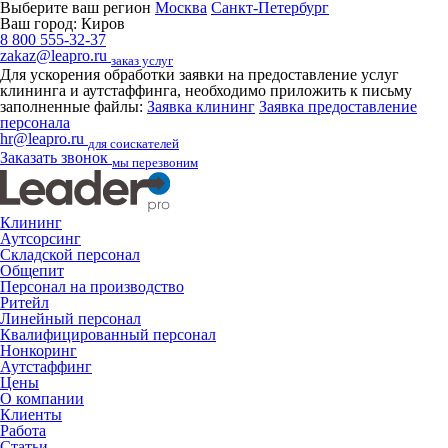
Выберите ваш регион
Москва
Санкт-Петербург
Ваш город:
Киров
8 800 555-32-37
zakaz@leapro.ru
заказ услуг
Для ускорения обработки заявки на предоставление услуг
клининга и аутстаффинга, необходимо приложить к письму
заполненные файлы:
Заявка клининг
Заявка предоставление
персонала
hr@leapro.ru
для соискателей
Заказать звонок
мы перезвоним
Клининг
Аутсорсинг
Складской персонал
Общепит
Персонал на производство
Ритейл
Линейный персонал
Квалифицированный персонал
Нонкоринг
Аутстаффинг
Цены
О компании
Клиенты
Работа
Статьи