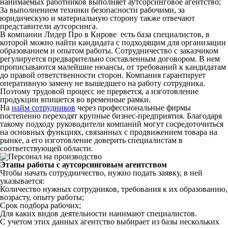
нанимаемых работников выполняет аутсорсинговое агентство;
За выполнением техники безопасности рабочими, за
юридическую и материальную сторону также отвечают
представители аутсорсинга.
В компании Лидер Про в Кирове есть база специалистов, в
которой можно найти кандидата с подходящим для организации
образованием и опытом работы. Сотрудничество с заказчиком
регулируется предварительно составленным договором. В нем
прописываются малейшие нюансы, от требований к кандидатам
до правой ответственности сторон. Компания гарантирует
оперативную замену не вышедшего на работу сотрудника.
Поэтому трудовой процесс не прервется, а изготовление
продукции впишется во временные рамки.
На
найм сотрудников
через профессиональные фирмы
постепенно переходят крупные бизнес-предприятия. Благодаря
такому подходу руководители компаний могут сосредоточиться
на основных функциях, связанных с продвижением товара на
рынке, а его изготовление доверить специалистам в
соответствующей области.
Этапы работы с аутсорсинговым агентством
Чтобы начать сотрудничество, нужно подать заявку, в ней
указывается:
Количество нужных сотрудников, требования к их образованию,
возрасту, опыту работы;
Срок подбора рабочих;
Для каких видов деятельности нанимают специалистов.
С учетом этих данных агентство выбирает из базы нескольких