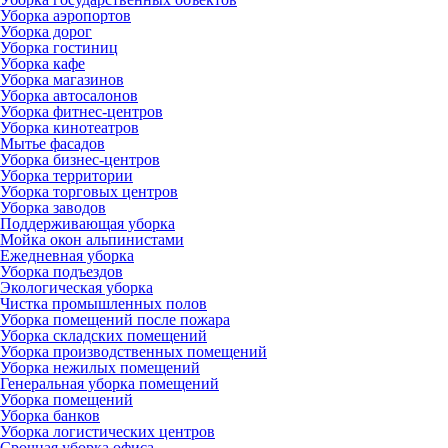
Уборка аэропортов
Уборка дорог
Уборка гостиниц
Уборка кафе
Уборка магазинов
Уборка автосалонов
Уборка фитнес-центров
Уборка кинотеатров
Мытье фасадов
Уборка бизнес-центров
Уборка территории
Уборка торговых центров
Уборка заводов
Поддерживающая уборка
Мойка окон альпинистами
Ежедневная уборка
Уборка подъездов
Экологическая уборка
Чистка промышленных полов
Уборка помещений после пожара
Уборка складских помещений
Уборка производственных помещений
Уборка нежилых помещений
Генеральная уборка помещений
Уборка помещений
Уборка банков
Уборка логистических центров
Срочная уборка офиса