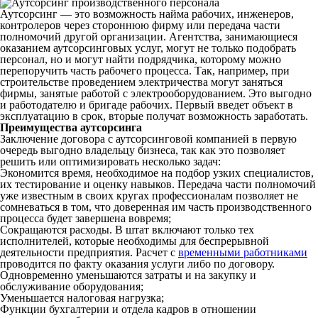
Аутсорсинг — это возможность найма рабочих, инженеров,
контролеров через стороннюю фирму или передача части
полномочий другой организации. Агентства, занимающиеся
оказанием аутсорсинговых услуг, могут не только подобрать
персонал, но и могут найти подрядчика, которому можно
перепоручить часть рабочего процесса. Так, например, при
строительстве проведением электричества могут заняться
фирмы, занятые работой с электрооборудованием. Это выгодно
и работодателю и бригаде рабочих. Первый введет объект в
эксплуатацию в срок, вторые получат возможность заработать.
Преимущества аутсорсинга
Заключение договора с аутсорсинговой компанией в первую
очередь выгодно владельцу бизнеса, так как это позволяет
решить или оптимизировать несколько задач:
Экономится время, необходимое на подбор узких специалистов,
их тестирование и оценку навыков. Передача части полномочий
уже известным в своих кругах профессионалам позволяет не
сомневаться в том, что доверенная им часть производственного
процесса будет завершена вовремя;
Сокращаются расходы. В штат включают только тех
исполнителей, которые необходимы для беспрерывной
деятельности предприятия. Расчет с
временными работниками
проводится по факту оказания услуги либо по договору.
Одновременно уменьшаются затраты и на закупку и
обслуживание оборудования;
Уменьшается налоговая нагрузка;
Функции бухгалтерии и отдела кадров в отношении