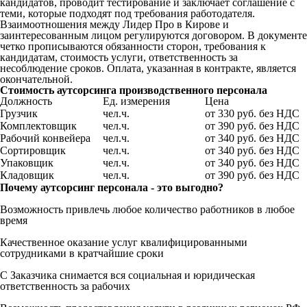
кандидатов, проводит тестирование и заключает соглашение с
теми, которые подходят под требования работодателя.
Взаимоотношения между Лидер Про в Кирове и
заинтересованным лицом регулируются договором. В документе
четко прописываются обязанности сторон, требования к
кандидатам, стоимость услуги, ответственность за
несоблюдение сроков. Оплата, указанная в контракте, является
окончательной.
Стоимость аутсорсинга производственного персонала
Должность
Ед. измерения
Цена
Грузчик
чел.ч.
от 330 руб. без НДС
Комплектовщик
чел.ч.
от 390 руб. без НДС
Рабочий конвейера
чел.ч.
от 340 руб. без НДС
Сортировщик
чел.ч.
от 340 руб. без НДС
Упаковщик
чел.ч.
от 340 руб. без НДС
Кладовщик
чел.ч.
от 390 руб. без НДС
Почему аутсорсинг персонала - это выгодно?
Возможность привлечь любое количество работников в любое
время
Качественное оказание услуг квалифицированными
сотрудниками в кратчайшие сроки
С Заказчика снимается вся социальная и юридическая
ответственность за рабочих