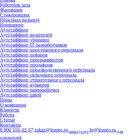
Работник зала
Фасовщик
Стикеровщик
Персонал на вахту
Нонкоринг
Аутстаффинг
Аутстаффинг водителей
Аутстаффинг уборщиц
Аутстаффинг IT разработчиков
Аутстаффинг иностранного персонала
Аутстаффинг поваров
Аутстаффинг программистов
Аутстаффинг продавцов
Аутстаффинг производственного персонала
Аутстаффинг складского персонала
Аутстаффинг строительного персонала
Аутстаффинг курьеров
Аутстаффинг разнорабочих
Аутстаффинг швей
Цены
О компании
Клиенты
Работа
Статьи
Контакты
8 800 555-32-37
zakaz@leapro.ru
hr@leapro.ru
заказ услуг
для
соискателей