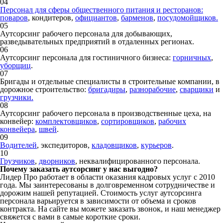
04
Персонал для сферы общественного питания и ресторанов:
поваров
, кондитеров,
официантов
,
барменов
,
посудомойщиков.
05
Аутсорсинг рабочего персонала для добывающих,
разведывательных предприятий в отдаленных регионах.
06
Аутсорсинг персонала для гостиничного бизнеса:
горничных
,
уборщиц
.
07
Бригады и отдельные специалисты в строительные компании, в
дорожное строительство:
бригадиры
,
разнорабочие
,
сварщики
и
грузчики.
08
Аутсорсинг рабочего персонала в производственные цеха, на
конвейер:
комплектовщиков
,
сортировщиков
,
рабочих
конвейера
,
швей
.
09
Водителей
, экспедиторов,
кладовщиков
,
курьеров
.
10
Грузчиков
,
дворников
, неквалифицированного персонала.
Почему заказать аутсорсинг у нас выгодно?
Лидер Про работает в области оказания кадровых услуг с 2010
года. Мы заинтересованы в долговременном сотрудничестве и
дорожим нашей репутацией. Стоимость услуг аутсорсинга
персонала варьируется в зависимости от объема и сроков
контракта. На сайте вы можете заказать звонок, и наш менеджер
свяжется с вами в самые короткие сроки.