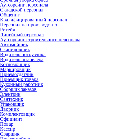
Аутсорсинг персонала
Складской персонал
Общепит
Квалифицированный персонал
Персонал на производство
Ритейл
Линейный персонал
Аутсорсинг строительного персонала
Автомойщик
Сканировщик
Водитель погрузчика
Водитель штабелера
Котломойщик
Маркировщик
Приемосдатчик
Приемщик товара
Кухонный работник
Сборщик заказов
Электрик
Сантехник
Упаковщик
Дворник
Комплектовщик
Официант
Повар
Кассир
Сварщик
Посудомойщик