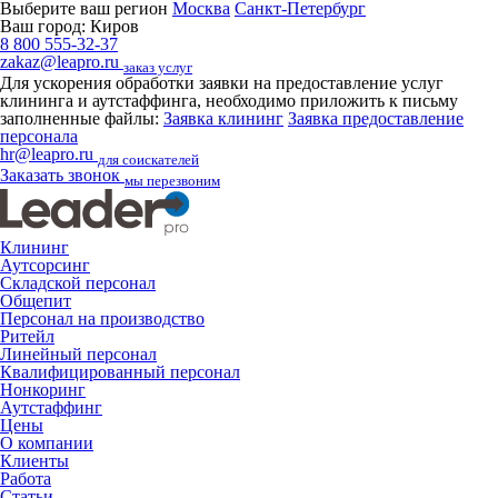
Выберите ваш регион
Москва
Санкт-Петербург
Ваш город:
Киров
8 800 555-32-37
zakaz@leapro.ru
заказ услуг
Для ускорения обработки заявки на предоставление услуг
клининга и аутстаффинга, необходимо приложить к письму
заполненные файлы:
Заявка клининг
Заявка предоставление
персонала
hr@leapro.ru
для соискателей
Заказать звонок
мы перезвоним
Клининг
Аутсорсинг
Складской персонал
Общепит
Персонал на производство
Ритейл
Линейный персонал
Квалифицированный персонал
Нонкоринг
Аутстаффинг
Цены
О компании
Клиенты
Работа
Статьи