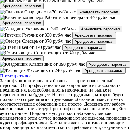
Комплектовщик
от 390 руб/ч.час
Арендовать персонал
Сварщик
от 470 руб/ч.час
Арендовать персонал
Рабочий конвейера
от 340 руб/ч.час
Арендовать персонал
Укладчик
от 340 руб/ч.час
Арендовать персонал
Грузчик
от 330 руб/ч.час
Арендовать персонал
Слесарь
от 370 руб/ч.час
Арендовать персонал
Швея
от 370 руб/ч.час
Арендовать персонал
Сортировщик
от 340 руб/ч.час
Арендовать персонал
Кладовщик
от 390 руб/ч.час
Арендовать персонал
Фасовщик
от 240 руб/ч.час
Арендовать персонал
Посмотреть все
Залог функционирования бизнеса — производственный
персонал. От профессионализма кадров зависит доходность
предприятия, востребованность продукции на рынке и
перспективы на будущее. Нанять сотрудников, которые будут
полностью справляться с трудовыми обязанностями, и иметь
соответствующее образование не просто. Доверить эту работу
можно компании Лидер Про, профессионально занимающейся
аутсорсингом. Подобные услуги востребованы, так как
кандидатов в этом случае подыскивают менеджеры, прошедшие
курсы профподготовки. Компания дает гарантию и проводит
отбор кандидатов в соответствии с требованиями, озвученными