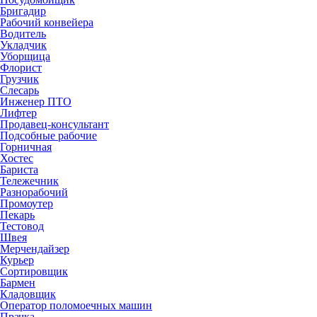
Бригадир
Рабочий конвейера
Водитель
Укладчик
Уборщица
Флорист
Грузчик
Слесарь
Инженер ПТО
Лифтер
Продавец-консультант
Подсобные рабочие
Горничная
Хостес
Бариста
Тележечник
Разнорабочий
Промоутер
Пекарь
Тестовод
Швея
Мерчендайзер
Курьер
Сортировщик
Бармен
Кладовщик
Оператор поломоечных машин
Прачка