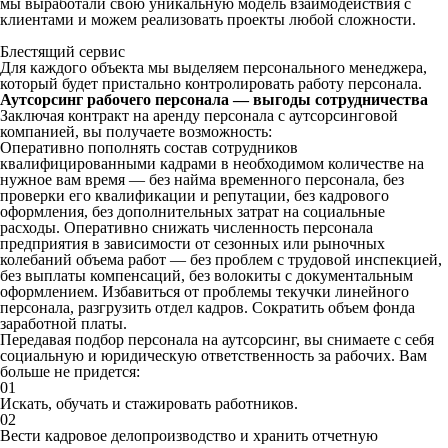
мы выработали свою уникальную модель взаимодействия с
клиентами и можем реализовать проекты любой сложности.
Блестящий сервис
Для каждого объекта мы выделяем персонального менеджера,
который будет пристально контролировать работу персонала.
Аутсорсинг рабочего персонала — выгоды сотрудничества
Заключая контракт на аренду персонала с аутсорсинговой
компанией, вы получаете возможность:
Оперативно пополнять состав сотрудников
квалифицированными кадрами в необходимом количестве на
нужное вам время — без найма временного персонала, без
проверки его квалификации и репутации, без кадрового
оформления, без дополнительных затрат на социальные
расходы. Оперативно снижать численность персонала
предприятия в зависимости от сезонных или рыночных
колебаний объема работ — без проблем с трудовой инспекцией,
без выплаты компенсаций, без волокиты с документальным
оформлением. Избавиться от проблемы текучки линейного
персонала, разгрузить отдел кадров. Сократить объем фонда
заработной платы.
Передавая подбор персонала на аутсорсинг, вы снимаете с себя
социальную и юридическую ответственность за рабочих. Вам
больше не придется:
01
Искать, обучать и стажировать работников.
02
Вести кадровое делопроизводство и хранить отчетную