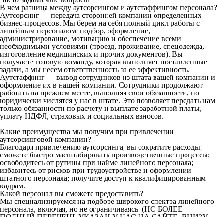
В чем разница между аутсорсингом и аутстаффингом персонала?
Аутсорсинг — передача сторонней компании определенных
бизнес-процессов. Мы берем на себя полный цикл работы с
линейным персоналом: подбор, оформление,
администрирование, мотивацию и обеспечение всеми
необходимыми условиями (проезд, проживание, спецодежда,
изготовление медицинских и прочих документов). Вы
получаете готовую команду, которая выполняет поставленные
задачи, а мы несем ответственность за ее эффективность.
Аутстаффинг — вывод сотрудников из штата вашей компании и
оформление их в нашей компании. Сотрудники продолжают
работать на прежнем месте, выполняя свои обязанности, но
юридически числятся у нас в штате. Это позволяет передать нам
только обязанности по расчету и выплате заработной платы,
уплату НДФЛ, страховых и социальных взносов.
Какие преимущества мы получим при привлечении
аутсорсинговой компании?
Благодаря привлечению аутсорсинга, вы сократите расходы;
сможете быстро масштабировать производственные процессы;
освободитесь от рутины при найме линейного персонала;
избавитесь от рисков при трудоустройстве и оформлении
штатного персонала; получите доступ к квалифицированным
кадрам.
Какой персонал вы сможете предоставить?
Мы специализируемся на подборе широкого спектра линейного
персонала, включая, но не ограничиваясь: (НО БОЛЕЕ
ПОЛНЫЙ ПЕРЕЧЕНЬ УКАЗАН У НАС НА САЙТЕ, ВНИЗУ