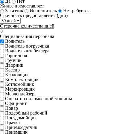
Да
Нет
Жилье предоставляет
Заказчик
Исполнитель
Не требуется
Срочность предоставления (дни)
Отсрочка количества дней
Специализация персонала
Водитель
Водитель погрузчика
Водитель штабеллера
Горничная
Грузчик
Дворник
Кассир
Кладовщик
Комплектовщик
Котломойщик
Маркировщик
Мерчендайзер
Оператор поломоечной машины
Официант
Повар
Подсобный рабочий
Посудомойщик
Прачка
Приемосдатчик
Приемщик