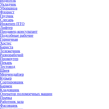
Водитель
Укладчик
Уборщица
Флорист
Грузчик
Слесарь
Инженер ПТО
Лифтер
Продавец-консультант
Подсобные рабочие
Горничная
Хостес
Бариста
Тележечник
Разнорабочий
Промоутер
Пекарь
Тестовод
Швея
Мерчендайзер
Курьер
Сортировщик
Бармен
Кладовщик
Оператор поломоечных машин
Прачка
Работник зала
Фасовщик