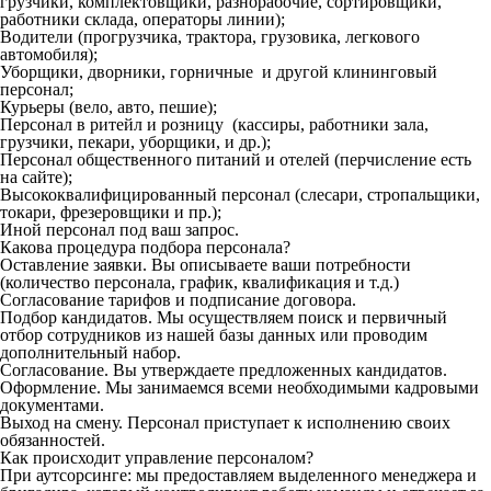
грузчики, комплектовщики, разнорабочие, сортировщики,
работники склада, операторы линии);
Водители (прогрузчика, трактора, грузовика, легкового
автомобиля);
Уборщики, дворники, горничные и другой клининговый
персонал;
Курьеры (вело, авто, пешие);
Персонал в ритейл и розницу (кассиры, работники зала,
грузчики, пекари, уборщики, и др.);
Персонал общественного питаний и отелей (перчисление есть
на сайте);
Высококвалифицированный персонал (слесари, стропальщики,
токари, фрезеровщики и пр.);
Иной персонал под ваш запрос.
Какова процедура подбора персонала?
Оставление заявки. Вы описываете ваши потребности
(количество персонала, график, квалификация и т.д.)
Согласование тарифов и подписание договора.
Подбор кандидатов. Мы осуществляем поиск и первичный
отбор сотрудников из нашей базы данных или проводим
дополнительный набор.
Согласование. Вы утверждаете предложенных кандидатов.
Оформление. Мы занимаемся всеми необходимыми кадровыми
документами.
Выход на смену. Персонал приступает к исполнению своих
обязанностей.
Как происходит управление персоналом?
При аутсорсинге: мы предоставляем выделенного менеджера и