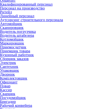
Общепит
Квалифицированный персонал
Персонал на производство
Ритейл
Линейный персонал
Аутсорсинг строительного персонала
Автомойщик
Сканировщик
Водитель погрузчика
Водитель штабелера
Котломойщик
Маркировщик
Приемосдатчик
Приемщик товара
Кухонный работник
Сборщик заказов
Электрик
Сантехник
Упаковщик
Дворник
Комплектовщик
Официант
Повар
Кассир
Сварщик
Посудомойщик
Бригадир
Рабочий конвейера