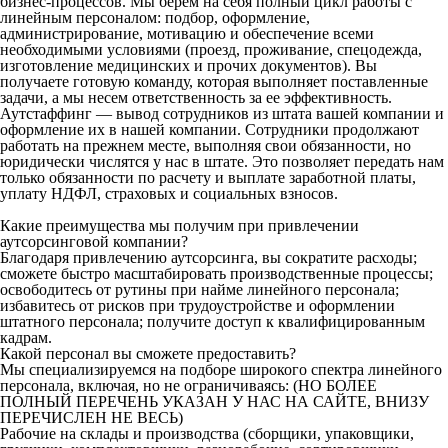
бизнес-процессов. Мы берем на себя полный цикл работы с
линейным персоналом: подбор, оформление,
администрирование, мотивацию и обеспечение всеми
необходимыми условиями (проезд, проживание, спецодежда,
изготовление медицинских и прочих документов). Вы
получаете готовую команду, которая выполняет поставленные
задачи, а мы несем ответственность за ее эффективность.
Аутстаффинг — вывод сотрудников из штата вашей компании и
оформление их в нашей компании. Сотрудники продолжают
работать на прежнем месте, выполняя свои обязанности, но
юридически числятся у нас в штате. Это позволяет передать нам
только обязанности по расчету и выплате заработной платы,
уплату НДФЛ, страховых и социальных взносов.
Какие преимущества мы получим при привлечении
аутсорсинговой компании?
Благодаря привлечению аутсорсинга, вы сократите расходы;
сможете быстро масштабировать производственные процессы;
освободитесь от рутины при найме линейного персонала;
избавитесь от рисков при трудоустройстве и оформлении
штатного персонала; получите доступ к квалифицированным
кадрам.
Какой персонал вы сможете предоставить?
Мы специализируемся на подборе широкого спектра линейного
персонала, включая, но не ограничиваясь: (НО БОЛЕЕ
ПОЛНЫЙ ПЕРЕЧЕНЬ УКАЗАН У НАС НА САЙТЕ, ВНИЗУ
ПЕРЕЧИСЛЕН НЕ ВЕСЬ)
Рабочие на склады и производства (сборщики, упаковщики,