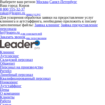
Выберите ваш регион
Москва
Санкт-Петербург
Ваш город:
Киров
8 800 555-32-37
zakaz@leapro.ru
заказ услуг
Для ускорения обработки заявки на предоставление услуг
клининга и аутстаффинга, необходимо приложить к письму
заполненные файлы:
Заявка клининг
Заявка предоставление
персонала
hr@leapro.ru
для соискателей
Заказать звонок
мы перезвоним
Клининг
Аутсорсинг
Складской персонал
Общепит
Персонал на производство
Ритейл
Линейный персонал
Квалифицированный персонал
Нонкоринг
Аутстаффинг
Цены
О компании
Клиенты
Работа
Статьи