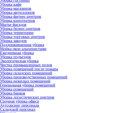
Уборка гостиниц
Уборка кафе
Уборка магазинов
Уборка автосалонов
Уборка фитнес-центров
Уборка кинотеатров
Мытье фасадов
Уборка бизнес-центров
Уборка территории
Уборка торговых центров
Уборка заводов
Поддерживающая уборка
Мойка окон альпинистами
Ежедневная уборка
Уборка подъездов
Экологическая уборка
Чистка промышленных полов
Уборка помещений после пожара
Уборка складских помещений
Уборка производственных помещений
Уборка нежилых помещений
Генеральная уборка помещений
Уборка помещений
Уборка банков
Уборка логистических центров
Срочная уборка офиса
Аутсорсинг персонала
Складской персонал